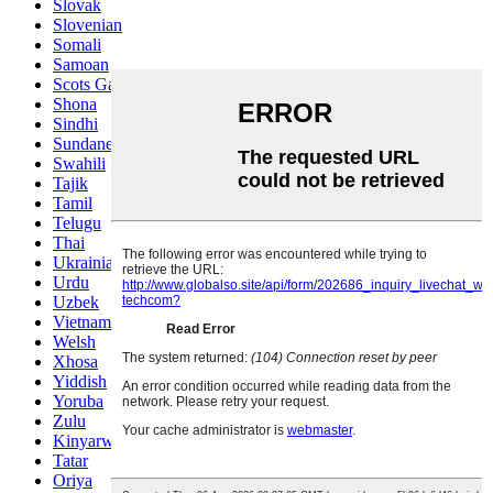
Slovak
Slovenian
Somali
Samoan
Scots Gaelic
Shona
Sindhi
Sundanese
Swahili
Tajik
Tamil
Telugu
Thai
Ukrainian
Urdu
Uzbek
Vietnamese
Welsh
Xhosa
Yiddish
Yoruba
Zulu
Kinyarwanda
Tatar
Oriya