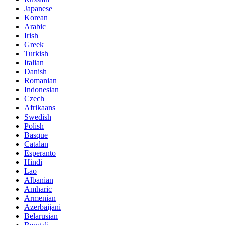
Japanese
Korean
Arabic
Irish
Greek
Turkish
Italian
Danish
Romanian
Indonesian
Czech
Afrikaans
Swedish
Polish
Basque
Catalan
Esperanto
Hindi
Lao
Albanian
Amharic
Armenian
Azerbaijani
Belarusian