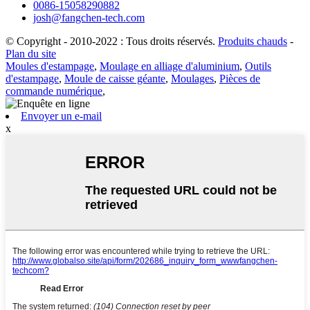
0086-15058290882
josh@fangchen-tech.com
© Copyright - 2010-2022 : Tous droits réservés.
Produits chauds
-
Plan du site
Moules d'estampage
,
Moulage en alliage d'aluminium
,
Outils
d'estampage
,
Moule de caisse géante
,
Moulages
,
Pièces de
commande numérique
,
Envoyer un e-mail
x